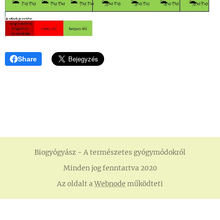
Share
Biogyógyász - A természetes gyógymódokról
Minden jog fenntartva 2020
Az oldalt a
Webnode
működteti
Készítsd el weboldaladat ingyen!