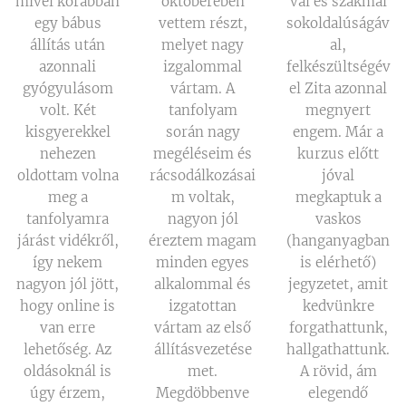
mivel korábban
októberében
val és szakmai
egy bábus
vettem részt,
sokoldalúságáv
állítás után
melyet nagy
al,
azonnali
izgalommal
felkészültségév
gyógyulásom
vártam. A
el Zita azonnal
volt. Két
tanfolyam
megnyert
kisgyerekkel
során nagy
engem. Már a
nehezen
megéléseim és
kurzus előtt
oldottam volna
rácsodálkozásai
jóval
meg a
m voltak,
megkaptuk a
tanfolyamra
nagyon jól
vaskos
járást vidékről,
éreztem magam
(hanganyagban
így nekem
minden egyes
is elérhető)
nagyon jól jött,
alkalommal és
jegyzetet, amit
hogy online is
izgatottan
kedvünkre
van erre
vártam az első
forgathattunk,
lehetőség. Az
állításvezetése
hallgathattunk.
oldásoknál is
met.
A rövid, ám
úgy érzem,
Megdöbbenve
elegendő