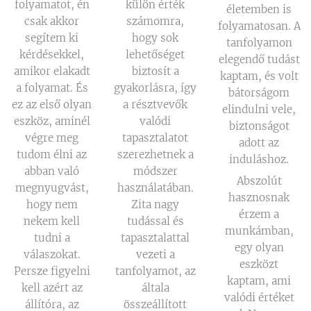
folyamatot, én
külön érték
életemben is
csak akkor
számomra,
folyamatosan. A
segítem ki
hogy sok
tanfolyamon
kérdésekkel,
lehetőséget
elegendő tudást
amikor elakadt
biztosít a
kaptam, és volt
a folyamat. És
gyakorlásra, így
bátorságom
ez az első olyan
a résztvevők
elindulni vele,
eszköz, aminél
valódi
biztonságot
végre meg
tapasztalatot
adott az
tudom élni az
szerezhetnek a
induláshoz.
abban való
módszer
Abszolút
megnyugvást,
használatában.
hasznosnak
hogy nem
Zita nagy
érzem a
nekem kell
tudással és
munkámban,
tudni a
tapasztalattal
egy olyan
válaszokat.
vezeti a
eszközt
Persze figyelni
tanfolyamot, az
kaptam, ami
kell azért az
általa
valódi értéket
állítóra, az
összeállított