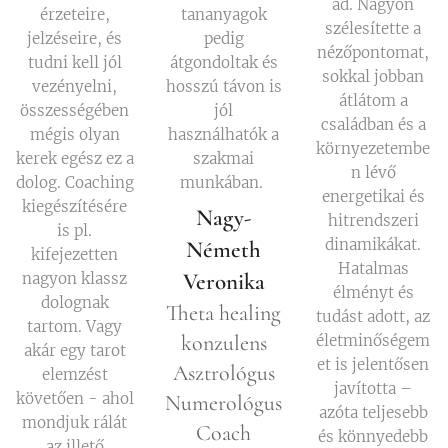
ad. Nagyon
érzeteire,
tananyagok
szélesítette a
jelzéseire, és
pedig
nézőpontomat,
tudni kell jól
átgondoltak és
sokkal jobban
vezényelni,
hosszú távon is
átlátom a
összességében
jól
családban és a
mégis olyan
használhatók a
környezetembe
kerek egész ez a
szakmai
n lévő
dolog. Coaching
munkában.
energetikai és
kiegészítésére
Nagy-
hitrendszeri
is pl.
dinamikákat.
Németh
kifejezetten
Hatalmas
Veronika
nagyon klassz
élményt és
dolognak
Theta healing
tudást adott, az
tartom. Vagy
konzulens
életminőségem
akár egy tarot
et is jelentősen
Asztrológus
elemzést
javította –
követően - ahol
Numerológus
azóta teljesebb
mondjuk rálát
Coach
és könnyedebb
az illető