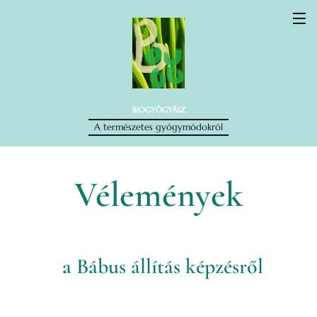
BIOGYÓGYÁSZ
A természetes gyógymódokról
Vélemények
a Bábus állítás képzésről