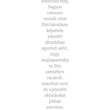
ismertem meg.
Nagyon
szívesen
vennék részt
Zita bármilyen
képzésén
jelenléti
oktatásban
egyrészt azért,
hogy
megtapasztalja
m Zita
személyes
varázsát,
másrészt mert
én a jelenléti
oktatásokat
jobban
szeretem.