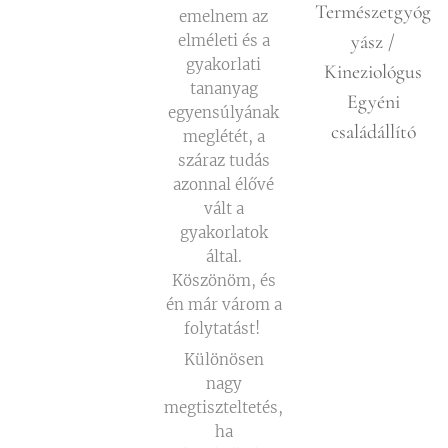
Természetgyóg
emelnem az
yász /
elméleti és a
gyakorlati
Kineziológus
tananyag
Egyéni
egyensúlyának
családállító
meglétét, a
száraz tudás
azonnal élővé
vált a
gyakorlatok
által.
Köszönöm, és
én már várom a
folytatást!
Különösen
nagy
megtiszteltetés,
ha