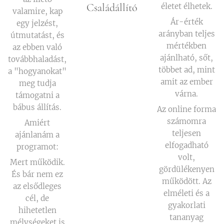
Családállító
életet élhetek.
valamire, kap
Ár-érték
egy jelzést,
arányban teljes
útmutatást, és
mértékben
az ebben való
ajánlható, sőt,
továbbhaladást,
többet ad, mint
a "hogyanokat"
amit az ember
meg tudja
várna.
támogatni a
bábus állítás.
Az online forma
számomra
Amiért
teljesen
ajánlanám a
elfogadható
programot:
volt,
Mert működik.
gördülékenyen
És bár nem ez
működött. Az
az elsődleges
elméleti és a
cél, de
gyakorlati
hihetetlen
tananyag
mélységeket is