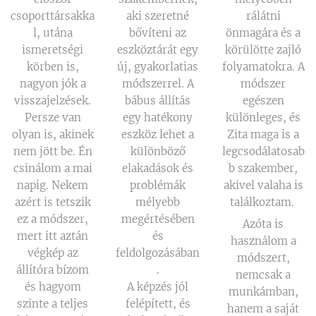
csoporttársakka
aki szeretné
rálátni
l, utána
bővíteni az
önmagára és a
ismeretségi
eszköztárát egy
körülötte zajló
körben is,
új, gyakorlatias
folyamatokra. A
nagyon jók a
módszerrel. A
módszer
visszajelzések.
bábus állítás
egészen
Persze van
egy hatékony
különleges, és
olyan is, akinek
eszköz lehet a
Zita maga is a
nem jött be. Én
különböző
legcsodálatosab
csinálom a mai
elakadások és
b szakember,
napig. Nekem
problémák
akivel valaha is
azért is tetszik
mélyebb
találkoztam.
ez a módszer,
megértésében
Azóta is
mert itt aztán
és
használom a
végkép az
feldolgozásában
módszert,
állítóra bízom
.
nemcsak a
és hagyom
A képzés jól
munkámban,
szinte a teljes
felépített, és
hanem a saját