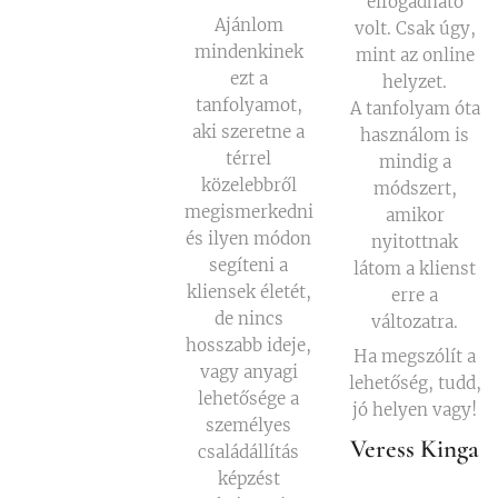
elfogadható
Ajánlom
volt. Csak úgy,
mindenkinek
mint az online
ezt a
helyzet.
tanfolyamot,
A tanfolyam óta
aki szeretne a
használom is
térrel
mindig a
közelebbről
módszert,
megismerkedni
amikor
és ilyen módon
nyitottnak
segíteni a
látom a klienst
kliensek életét,
erre a
de nincs
változatra.
hosszabb ideje,
Ha megszólít a
vagy anyagi
lehetőség, tudd,
lehetősége a
jó helyen vagy!
személyes
Veress Kinga
családállítás
képzést