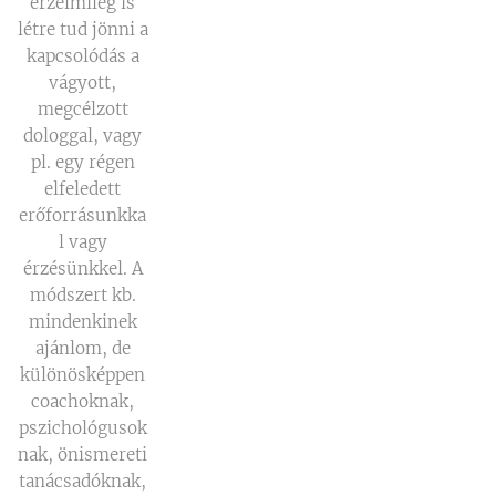
érzelmileg is
létre tud jönni a
kapcsolódás a
vágyott,
megcélzott
dologgal, vagy
pl. egy régen
elfeledett
erőforrásunkka
l vagy
érzésünkkel. A
módszert kb.
mindenkinek
ajánlom, de
különösképpen
coachoknak,
pszichológusok
nak, önismereti
tanácsadóknak,