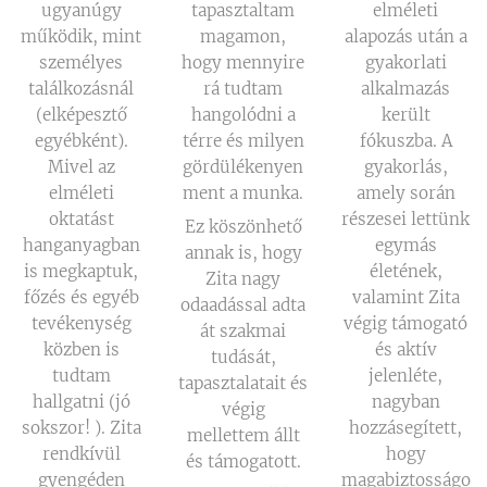
ugyanúgy
tapasztaltam
elméleti
működik, mint
magamon,
alapozás után a
személyes
hogy mennyire
gyakorlati
találkozásnál
rá tudtam
alkalmazás
(elképesztő
hangolódni a
került
egyébként).
térre és milyen
fókuszba. A
Mivel az
gördülékenyen
gyakorlás,
elméleti
ment a munka.
amely során
oktatást
részesei lettünk
Ez köszönhető
hanganyagban
egymás
annak is, hogy
is megkaptuk,
életének,
Zita nagy
főzés és egyéb
valamint Zita
odaadással adta
tevékenység
végig támogató
át szakmai
közben is
és aktív
tudását,
tudtam
jelenléte,
tapasztalatait és
hallgatni (jó
nagyban
végig
sokszor! ). Zita
hozzásegített,
mellettem állt
rendkívül
hogy
és támogatott.
gyengéden
magabiztosságo