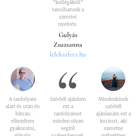
"kollégáktól"
tanulhatunk a
szeretet
nyelvén.
Gulyás
Zsuzsanna
lelekszfera.hu
A tanfolyam
Szívből ajánlom
Mindenkinek
alatt és után én
ezt a
szívből
bátran
tanfolyamot
ajánlanám ezt a
elkezdtem
minden olyan
kurzust, aki
gyakorolni,
segítő
szeretne
először
szakembernek,
mélyebben