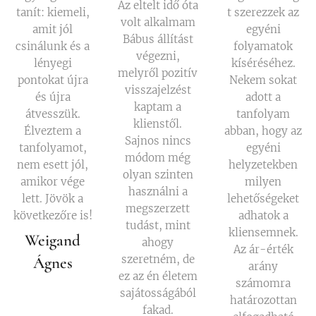
Az eltelt idő óta
tanít: kiemeli,
t szerezzek az
volt alkalmam
amit jól
egyéni
Bábus állítást
csinálunk és a
folyamatok
végezni,
lényegi
kíséréséhez.
melyről pozitív
pontokat újra
Nekem sokat
visszajelzést
és újra
adott a
kaptam a
átvesszük.
tanfolyam
klienstől.
Élveztem a
abban, hogy az
Sajnos nincs
tanfolyamot,
egyéni
módom még
nem esett jól,
helyzetekben
olyan szinten
amikor vége
milyen
használni a
lett. Jövök a
lehetőségeket
megszerzett
következőre is!
adhatok a
tudást, mint
kliensemnek.
Weigand
ahogy
Az ár-érték
szeretném, de
Ágnes
arány
ez az én életem
számomra
sajátosságából
határozottan
fakad.