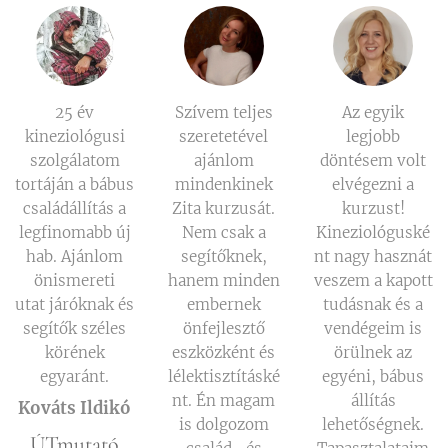
25 év
Szívem teljes
Az egyik
kineziológusi
szeretetével
legjobb
szolgálatom
ajánlom
döntésem volt
tortáján a bábus
mindenkinek
elvégezni a
családállítás a
Zita kurzusát.
kurzust!
legfinomabb új
Nem csak a
Kineziológuské
hab. Ajánlom
segítőknek,
nt nagy hasznát
önismereti
hanem minden
veszem a kapott
utat járóknak és
embernek
tudásnak és a
segítők széles
önfejlesztő
vendégeim is
körének
eszközként és
örülnek az
egyaránt.
lélektisztításké
egyéni, bábus
nt. Én magam
állítás
Kováts Ildikó
is dolgozom
lehetőségnek.
ÚTmutató