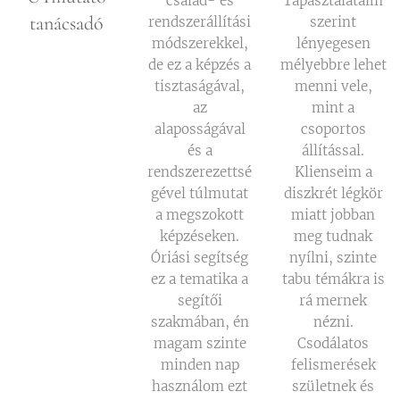
család- és
Tapasztalataim
tanácsadó
rendszerállítási
szerint
módszerekkel,
lényegesen
de ez a képzés a
mélyebbre lehet
tisztaságával,
menni vele,
az
mint a
alaposságával
csoportos
és a
állítással.
rendszerezettsé
Klienseim a
gével túlmutat
diszkrét légkör
a megszokott
miatt jobban
képzéseken.
meg tudnak
Óriási segítség
nyílni, szinte
ez a tematika a
tabu témákra is
segítői
rá mernek
szakmában, én
nézni.
magam szinte
Csodálatos
minden nap
felismerések
használom ezt
születnek és