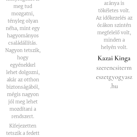
aránya is
meg tud
tökéletes volt.
mozgatni,
Az időkezelés az
tényleg olyan
órákon szintén
néha, mint egy
megfelelő volt,
hagyományos
minden a
családállítás.
helyén volt.
Nagyon tetszik,
Kazai Kinga
hogy
egyénekkel
szerencsiterm
lehet dolgozni,
eszetgyogyasz
akár az otthon
.hu
biztonságából,
mégis nagyon
jól meg lehet
mozdítani a
rendszert.
Kifejezetten
tetszik a fedett