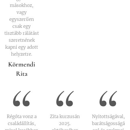
másokhoz,
vagy
egyszerűen
csak egy
tisztább rálátást
szeretnének
kapni egy adott
helyzetre.
Körmendi
Rita
Régóta vonz a
Zita kurzusán
Nyitottságával,
családállítás,
2025.
barátságosságá