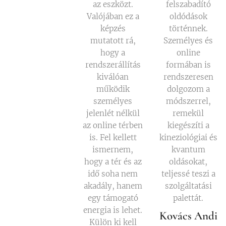
az eszközt.
felszabadító
Valójában ez a
oldódások
képzés
történnek.
mutatott rá,
Személyes és
hogy a
online
rendszerállítás
formában is
kiválóan
rendszeresen
működik
dolgozom a
személyes
módszerrel,
jelenlét nélkül
remekül
az online térben
kiegészíti a
is. Fel kellett
kineziológiai és
ismernem,
kvantum
hogy a tér és az
oldásokat,
idő soha nem
teljessé teszi a
akadály, hanem
szolgáltatási
egy támogató
palettát.
energia is lehet.
Kovács Andi
Külön ki kell