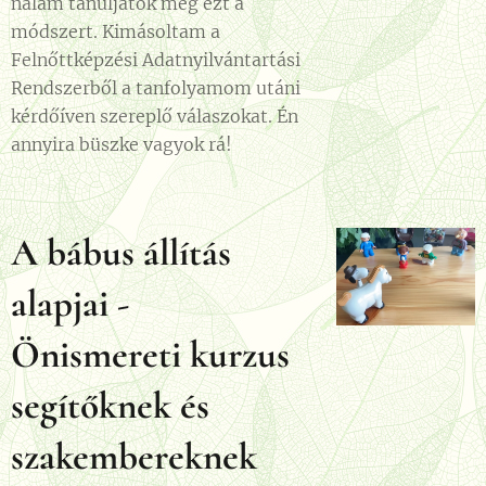
nálam tanuljátok meg ezt a
módszert. Kimásoltam a
Felnőttképzési Adatnyilvántartási
Rendszerből a tanfolyamom utáni
kérdőíven szereplő válaszokat. Én
annyira büszke vagyok rá!
A bábus állítás
alapjai -
Önismereti kurzus
segítőknek és
szakembereknek