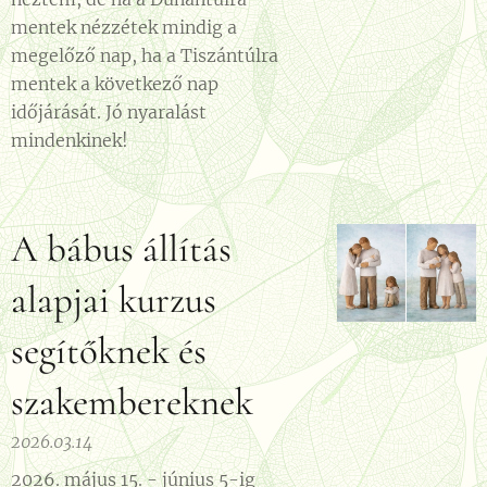
mentek nézzétek mindig a
megelőző nap, ha a Tiszántúlra
mentek a következő nap
időjárását. Jó nyaralást
mindenkinek!
A bábus állítás
alapjai kurzus
segítőknek és
szakembereknek
2026.03.14
2026. május 15. - június 5-ig