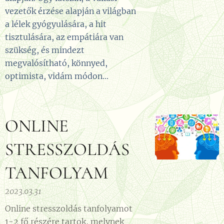
vezetők érzése alapján a világban
a lélek gyógyulására, a hit
tisztulására, az empátiára van
szükség, és mindezt
megvalósítható, könnyed,
optimista, vidám módon...
ONLINE
STRESSZOLDÁS
TANFOLYAM
2023.03.31
Online stresszoldás tanfolyamot
1-2 fő részére tartok, melynek