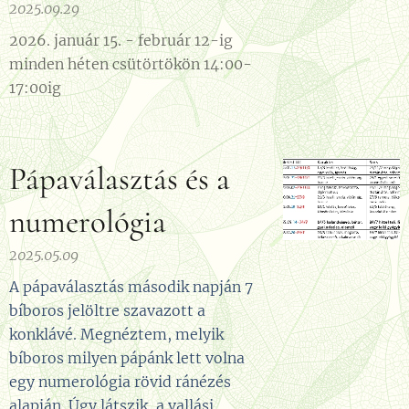
2025.09.29
2026. január 15. - február 12-ig
minden héten csütörtökön 14:00-
17:00ig
Pápaválasztás és a
numerológia
2025.05.09
A pápaválasztás második napján 7
bíboros jelöltre szavazott a
konklávé. Megnéztem, melyik
bíboros milyen pápánk lett volna
egy numerológia rövid ránézés
alapján. Úgy látszik, a vallási