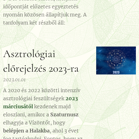
időpontját előzetes egyeztetés
nyomán közösen állapítjuk meg. A
tanfolyam két részből áll:
Asztrológiai
előrejelzés 2023-ra
2023.01.01
A 2020 és 2022 közötti intenzív
asztrológiai feszültségek
2023
márciusától
kezdenek majd
eloszlani, amikor a
Szaturnusz
elhagyja a Vízöntőt, hogy
belépjen a Halakba
, ahol 3 évet
fog tartózkodni. Fontos, hogy az