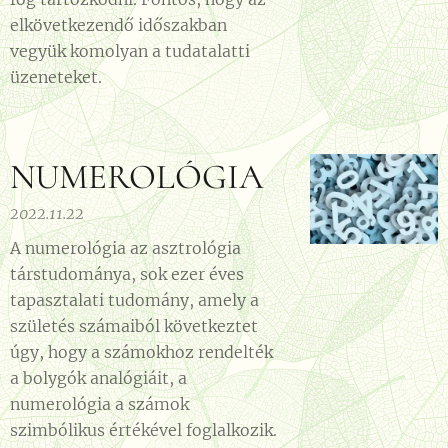
elkövetkezendő időszakban
vegyük komolyan a tudatalatti
üzeneteket.
NUMEROLÓGIA
2022.11.22
A numerológia az asztrológia
társtudománya, sok ezer éves
tapasztalati tudomány, amely a
születés számaiból következtet
úgy, hogy a számokhoz rendelték
a bolygók analógiáit, a
numerológia a számok
szimbólikus értékével foglalkozik.