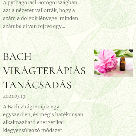
A pythagorasi Görögországban
azt a nézetet vallották, hogy a
szám a dolgok lényege, minden
számba el van rejtve egy...
BACH
VIRÁGTERÁPIÁS
TANÁCSADÁS
2021.03.19
A Bach virágterápia egy
egyszerűen, és mégis hatékonyan
alkalmazható energetikai
kiegyensúlyozó módszer.