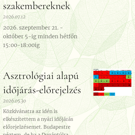
szakembereknek
2026.07.12
2026. szeptember 21. -
október 5-ig minden hétfőn
15:00-18:00ig
Asztrológiai alapú
időjárás-előrejelzés
2026.05.30
Közkívánatra az idén is
elkészítettem a nyári időjárás
előrejelzésemet. Budapestre
néztem, de ha a Dunántúlra