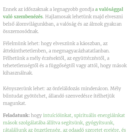
Ennek az időszaknak a legnagyobb gondja
a valósággal
való szembenézés
. Hajlamosak lehetünk majd elveszni
belső álomvilágunkban, a valóság és az álmok gyakran
összemosódnak.
Félelmünk lehet: hogy elveszünk a káoszban, az
áttekinthetetlenben, a megmagyarázhatatlanban.
Félhetünk a mély érzésektől, az együttérzéstől, a
tehetetlenségtől és a függőségtől vagy attól, hogy mások
kihasználnak.
Kényszerünk lehet: az önfeláldozás mindenáron. Mély
bűntudat gyötörhet, állandó szenvedésre ítélhetjük
magunkat.
Feladatunk:
hogy
intuícióinkat, spirituális energiáinkat
mások szolgálatába állítva segítsünk, gyógyítsunk,
rátaláljunk az önzetlenség, az odaadó szeretet erejére, és