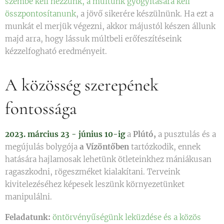
szembe kell nézzünk, a múltunk gyógyítására kell
összpontosítanunk
, a jövő sikerére készülnünk. Ha ezt a
munkát el merjük végezni, akkor májustól készen állunk
majd arra, hogy lássuk múltbeli erőfeszítéseink
kézzelfogható eredményeit.
A közösség szerepének
fontossága
2023. március 23 - június 10-ig
a
Plútó,
a pusztulás és a
megújulás bolygója
a Vízöntőben
tartózkodik, ennek
hatására hajlamosak lehetünk ötleteinkhez mániákusan
ragaszkodni, rögeszméket kialakítani. Terveink
kivitelezéséhez képesek leszünk környezetünket
manipulálni.
Feladatunk:
öntörvényűségünk leküzdése és a közös