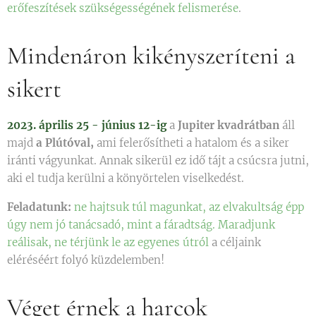
erőfeszítések szükségességének felismerése
.
Mindenáron kikényszeríteni a
sikert
2023. április 25 - június 12-ig
a
Jupiter kvadrátban
áll
majd
a Plútóval,
ami felerősítheti a hatalom és a siker
iránti vágyunkat. Annak sikerül ez idő tájt a csúcsra jutni,
aki el tudja kerülni a könyörtelen viselkedést.
Feladatunk:
ne hajtsuk túl magunkat, az elvakultság épp
úgy nem jó tanácsadó, mint a fáradtság. Maradjunk
reálisak, ne térjünk le az egyenes útról
a céljaink
eléréséért folyó küzdelemben!
Véget érnek a harcok