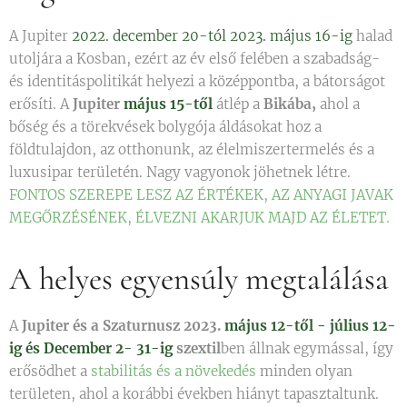
A Jupiter
2022. december 20-tól 2023. május 16-ig
halad
utoljára a Kosban, ezért az év első felében a szabadság-
és identitáspolitikát helyezi a középpontba, a bátorságot
erősíti. A
Jupiter
május 15-től
átlép a
Bikába,
ahol a
bőség és a törekvések bolygója áldásokat hoz a
földtulajdon, az otthonunk, az élelmiszertermelés és a
luxusipar területén. Nagy vagyonok jöhetnek létre.
FONTOS SZEREPE LESZ AZ ÉRTÉKEK, AZ ANYAGI JAVAK
MEGŐRZÉSÉNEK, ÉLVEZNI AKARJUK MAJD AZ ÉLETET.
A helyes egyensúly megtalálása
A
Jupiter és a Szaturnusz
2023.
május 12-től - július 12-
ig és December 2- 31-ig
szextil
ben állnak egymással, így
erősödhet a
stabilitás és a növekedés
minden olyan
területen, ahol a korábbi években hiányt tapasztaltunk.