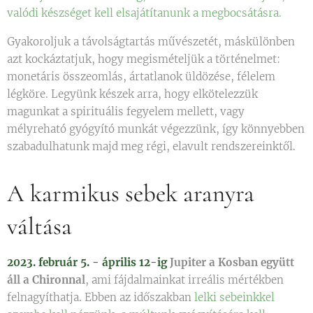
valódi készséget kell elsajátítanunk a megbocsátásra.
Gyakoroljuk a távolságtartás művészetét, máskülönben
azt kockáztatjuk, hogy megismételjük a történelmet:
monetáris összeomlás, ártatlanok üldözése, félelem
légköre. Legyünk készek arra, hogy elkötelezzük
magunkat a spirituális fegyelem mellett, vagy
mélyreható gyógyító munkát végezzünk, így könnyebben
szabadulhatunk majd meg régi, elavult rendszereinktől.
A karmikus sebek aranyra
váltása
2023. február 5. - április 12-ig
Jupiter a Kosban együtt
áll a Chironnal
, ami fájdalmainkat irreális mértékben
felnagyíthatja. Ebben az időszakban
lelki sebeinkkel