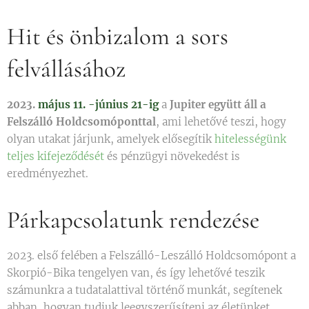
Hit és önbizalom a sors
felvállásához
2023.
május 11. -június 21-ig
a
Jupiter együtt áll a
Felszálló Holdcsomóponttal
, ami lehetővé teszi, hogy
olyan utakat járjunk, amelyek elősegítik
hitelességünk
teljes kifejeződését
és pénzügyi növekedést is
eredményezhet.
Párkapcsolatunk rendezése
2023. első felében a Felszálló-Leszálló Holdcsomópont a
Skorpió-Bika tengelyen van, és így lehetővé teszik
számunkra a tudatalattival történő munkát, segítenek
abban, hogyan tudjuk leegyszerűsíteni az életünket,