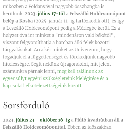
miközben a Földanyával nagyobb összhangba is
kerülünk.
2023.
július 17-től
a
Felszálló Holdcsomópont
belép a Kosba
(2025. január 11-ig tartózkodik ott), és így
a Leszálló Holdcsomópont pedig a Mérlegbe kerül. Ez a
helyzet óva int minket a "mindenáron való békétől",
viszont felgyorsíthatja a harcban álló felek közötti
tárgyalásokat. Arra kér minket az Univerzum, hogy
fogadjuk el a függetlenséget és törekedjünk nagyobb
hitelességre. Segít nekünk újragondolni, mit jelent
számunkra párnak lenni,
meg kell találnunk az
egyensúlyt egyéni szükségleteink kielégítése és a
kapcsolati elkötelezettségeink között
.
Sorsforduló
2023.
július 23 - október 16-ig
a
Plútó kvadrátban áll a
Felszálló Holdcsomóponttal
. Ebben az időszakban