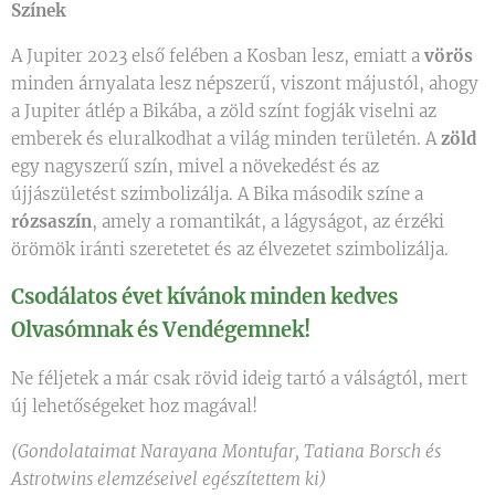
Színek
A Jupiter 2023 első felében a Kosban lesz, emiatt a
vörös
minden árnyalata lesz népszerű, viszont májustól, ahogy
a Jupiter átlép a Bikába, a zöld színt fogják viselni az
emberek és eluralkodhat a világ minden területén. A
zöld
egy nagyszerű szín, mivel a növekedést és az
újjászületést szimbolizálja. A Bika második színe a
rózsaszín
, amely a romantikát, a lágyságot, az érzéki
örömök iránti szeretetet és az élvezetet szimbolizálja.
Csodálatos évet kívánok minden kedves
Olvasómnak és Vendégemnek!
Ne féljetek a már csak rövid ideig tartó a válságtól, mert
új lehetőségeket hoz magával!
(Gondolataimat
Narayana Montufar, Tatiana Borsch és
Astrotwins elemzéseivel egészítettem ki
)