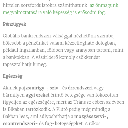
hirtelen sorsfordulatokra számíthatunk,
az önmagunk
megváltoztatására való képesség is erősödni fog.
Pénzügyek
Globális bankrendszeri válsággal nézhetünk szembe,
bölcsebb a pénzünket valami kézzelfogható dologban,
például ingatlanban, földben vagy aranyban tartani, mint
a bankokban. A vásárlóerő komoly csökkenést
tapasztalhatjuk meg.
Egészség
Akinek
pajzsmirigy-, szív- és érrendszeri
vagy
bármilyen
agyi ereket
érintő betegsége van fokozottan
figyeljen az egészségére, mert az Uránusz ebben az évben
is Bikában tartózkodik. A Plútó pedig még mindig a
Bakban lesz, ami súlyosbíthatja a
mozgásszervi-,
csontrendszeri- és fog-betegségek
et. A rákos