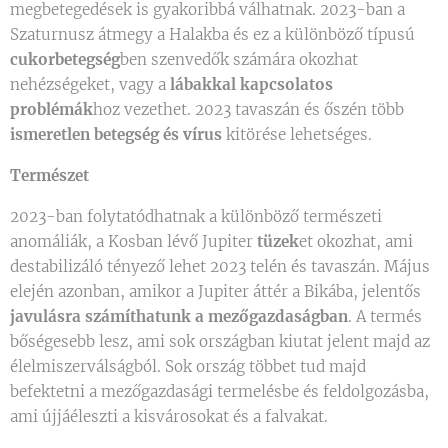
megbetegedések is gyakoribbá válhatnak. 2023-ban a
Szaturnusz átmegy a Halakba és ez a különböző típusú
cukorbetegség
ben szenvedők számára okozhat
nehézségeket, vagy a
lábakkal kapcsolatos
problémák
hoz vezethet. 2023 tavaszán és őszén több
ismeretlen betegség és vírus
kitörése lehetséges.
Természet
2023-ban folytatódhatnak a különböző természeti
anomáliák, a Kosban lévő Jupiter
tüzek
et okozhat, ami
destabilizáló tényező lehet 2023 telén és tavaszán. Május
elején azonban, amikor a Jupiter áttér a Bikába, jelentős
javulásra számíthatunk a mezőgazdaságban
. A termés
bőségesebb lesz, ami sok országban kiutat jelent majd az
élelmiszerválságból. Sok ország többet tud majd
befektetni a mezőgazdasági termelésbe és feldolgozásba,
ami újjáéleszti a kisvárosokat és a falvakat.